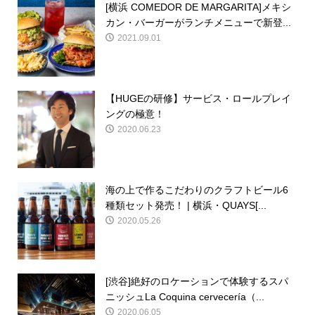
[横浜 COMEDOR DE MARGARITA]メキシ
カン・バーガーがランチメニューで新登...
2021.09.01
【HUGEの研修】サービス・ロールプレイ
ングの極意！
2020.06.23
海の上で作るこだわりのクラフトビール6
種類セット発売！ | 横浜・QUAYS[...
2020.05.26
[渋谷]絶好のロケーションで体験するスパ
ニッシュLa Coquina cervecería（...
2020.06.05