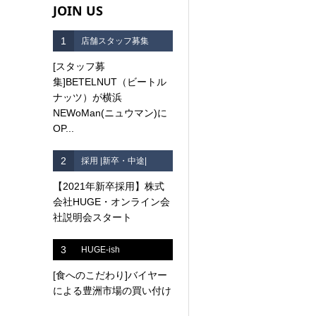
JOIN US
1
店舗スタッフ募集
[スタッフ募
集]BETELNUT（ビートル
ナッツ）が横浜
NEWoMan(ニュウマン)に
OP...
2
採用 |新卒・中途|
【2021年新卒採用】株式
会社HUGE・オンライン会
社説明会スタート
3
HUGE-ish
[食へのこだわり]バイヤー
による豊洲市場の買い付け