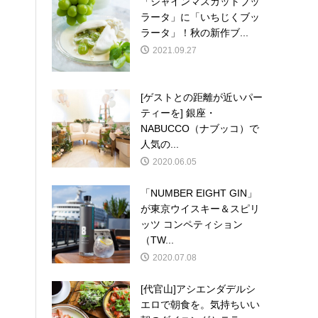
「シャインマスカットブッ
ラータ」に「いちじくブッ
ラータ」！秋の新作ブ...
2021.09.27
[ゲストとの距離が近いパー
ティーを] 銀座・
NABUCCO（ナブッコ）で
人気の...
2020.06.05
「NUMBER EIGHT GIN」
が東京ウイスキー＆スピリ
ッツ コンペティション
（TW...
2020.07.08
[代官山]アシエンダデルシ
エロで朝食を。気持ちいい