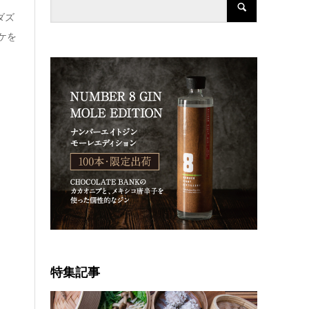
ダズ
ケを
特集記事