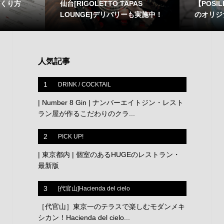
つくり方
仙台[RIGOLETTO TAPAS
【POSI
LOUNGE]デリバリーも実施中！
のオリジ
人気記事
1
DRINK / COCKTAIL
| Number 8 Gin | ナンバーエイトジン・レスト
ラン屋が作るこだわりのクラ...
2
PICK UP!
| 東京都内 | 個室のあるHUGEのレストラン・
最新版
3
[代官山]Hacienda del cielo
［代官山］東京一のテラスで楽しむモダンメキ
シカン！Hacienda del cielo...