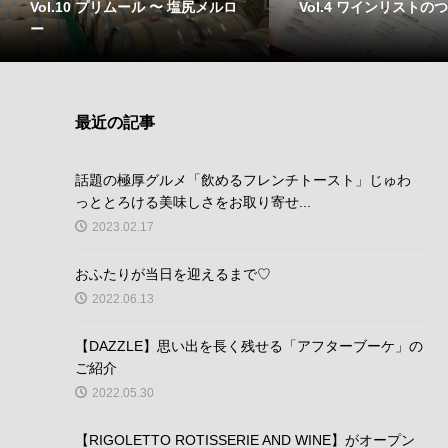
Vol.10 プリムール 〜 塩尻メルロ
Vol.4 ワインリストの
ー
最近の記事
話題の極厚グルメ「飲めるフレンチトースト」じゅわ
っととろける美味しさをお取り寄せ...
2023.02.17
おふたりが当日を迎えるまで♡
2022.06.13
【DAZZLE】思い出を長く残せる「アフターブーケ」の
ご紹介
2022.05.30
【RIGOLETTO ROTISSERIE AND WINE】がオープン