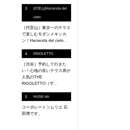
3
[代官山]Hacienda del
cielo
［代官山］東京一のテラス
で楽しむモダンメキシカ
ン！Hacienda del cielo...
4
RIGOLETTO
［渋谷］予約して行きた
い！心地の良いテラス席が
人気のTHE
RIGOLETTO（ザ...
5
HUGE-ish
コーポレートソムリエ 石
田博です。