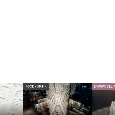
FOOD / DRINK
[沖縄]POSILLI