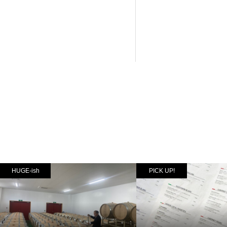
HUGE-ish
PICK UP!