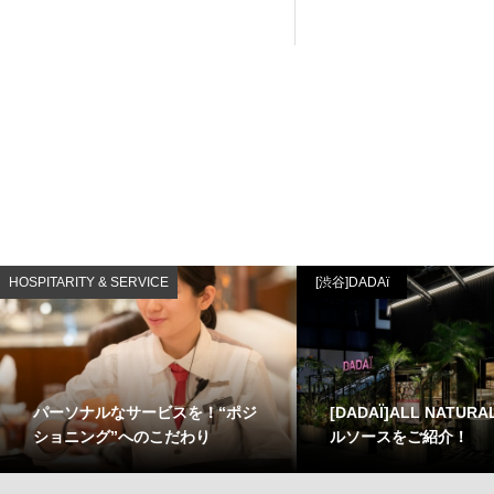
HOSPITARITY & SERVICE
[渋谷]DADAï
パーソナルなサービスを！“ポジ
[DADAÏ]ALL NATU
ショニング”へのこだわり
ルソースをご紹介！