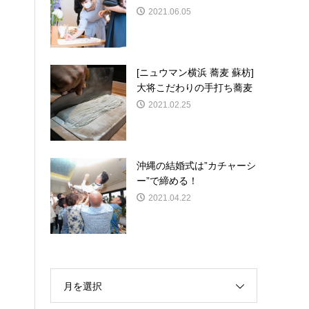
2021.06.05
[ニュウマン横浜 蕎麦 蘇枋]
大将こだわりの手打ち蕎麦
2021.02.25
沖縄の結婚式は”カチャーシ
ー”で締める！
2021.04.22
月を選択