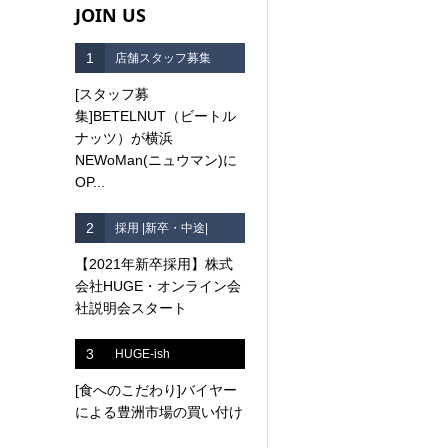
JOIN US
1
店舗スタッフ募集
[スタッフ募
集]BETELNUT（ビートル
ナッツ）が横浜
NEWoMan(ニュウマン)に
OP...
2
採用 |新卒・中途|
【2021年新卒採用】株式
会社HUGE・オンライン会
社説明会スタート
3
HUGE-ish
[食へのこだわり]バイヤー
による豊洲市場の買い付け