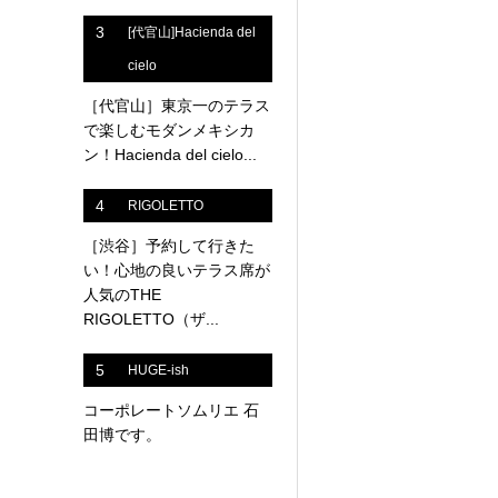
3
[代官山]Hacienda del
cielo
［代官山］東京一のテラス
で楽しむモダンメキシカ
ン！Hacienda del cielo...
4
RIGOLETTO
［渋谷］予約して行きた
い！心地の良いテラス席が
人気のTHE
RIGOLETTO（ザ...
5
HUGE-ish
コーポレートソムリエ 石
田博です。