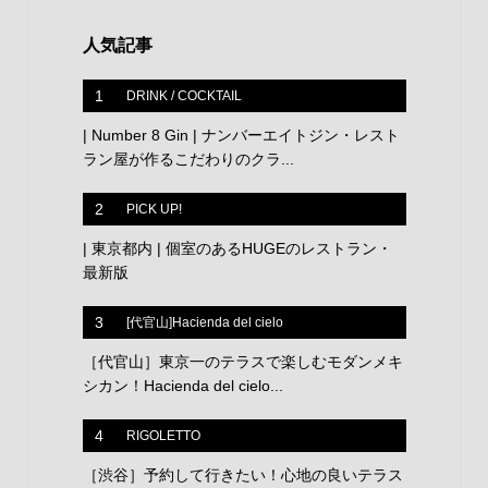
人気記事
1
DRINK / COCKTAIL
| Number 8 Gin | ナンバーエイトジン・レスト
ラン屋が作るこだわりのクラ...
2
PICK UP!
| 東京都内 | 個室のあるHUGEのレストラン・
最新版
3
[代官山]Hacienda del cielo
［代官山］東京一のテラスで楽しむモダンメキ
シカン！Hacienda del cielo...
4
RIGOLETTO
［渋谷］予約して行きたい！心地の良いテラス