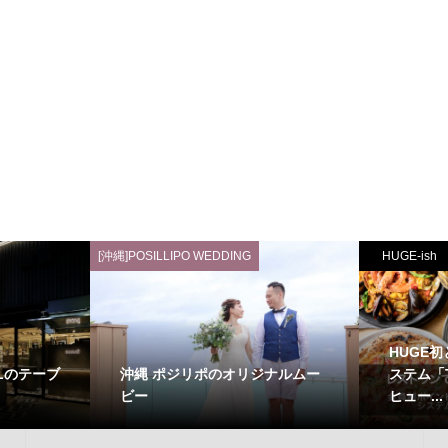
[沖縄]POSILLIPO WEDDING
HUGE-ish
HUGE
RALのテーブ
沖縄 ポジリポのオリジナルムー
ステム「T
ビー
ヒュー...