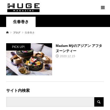
生春巻き
ブログ
生春巻き
Madam Mỹのアジアン アフタ
PICK UP!
ヌーンティー
2020.12.15
サイト内検索