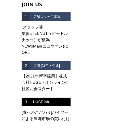
JOIN US
1
店舗スタッフ募集
[スタッフ募
集]BETELNUT（ビートル
ナッツ）が横浜
NEWoMan(ニュウマン)に
OP...
2
採用 |新卒・中途|
【2021年新卒採用】株式
会社HUGE・オンライン会
社説明会スタート
3
HUGE-ish
[食へのこだわり]バイヤー
による豊洲市場の買い付け