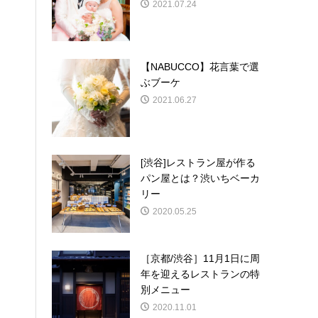
2021.07.24
【NABUCCO】花言葉で選
ぶブーケ
2021.06.27
[渋谷]レストラン屋が作る
パン屋とは？渋いちベーカ
リー
2020.05.25
［京都/渋谷］11月1日に周
年を迎えるレストランの特
別メニュー
2020.11.01