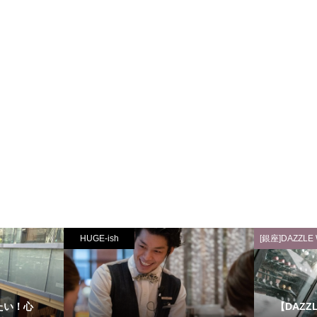
HUGE-ish
[銀座]DAZZLE
たい！心
【DAZ