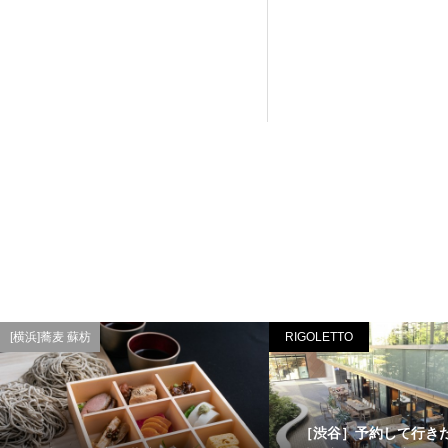
[横浜]蕎麦 蘇枋
RIGOLETTO
［渋谷］予約して行き