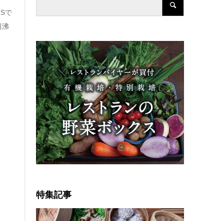
Sで
題沸
特集記事