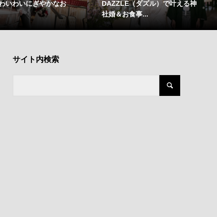
わいわいにぎやかなお
DAZZLE（ダズル）で叶える神
社婚＆お食事...
サイト内検索