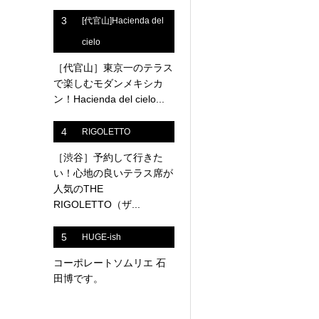
3
[代官山]Hacienda del
cielo
［代官山］東京一のテラス
で楽しむモダンメキシカ
ン！Hacienda del cielo...
4
RIGOLETTO
［渋谷］予約して行きた
い！心地の良いテラス席が
人気のTHE
RIGOLETTO（ザ...
5
HUGE-ish
コーポレートソムリエ 石
田博です。