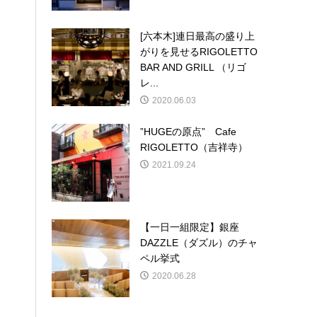
[六本木]連日最高の盛り上
がりを見せるRIGOLETTO
BAR AND GRILL （リゴ
レ...
2020.06.03
”HUGEの原点” Cafe
RIGOLETTO（吉祥寺）
2021.09.24
【一日一組限定】銀座
DAZZLE（ダズル）のチャ
ペル挙式
2020.06.28