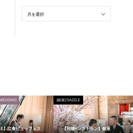
月を選択
 WEDDING
[銀座] DAZZLE
ZLE】立食ビュッフェス
【和婚×レストラン】銀座