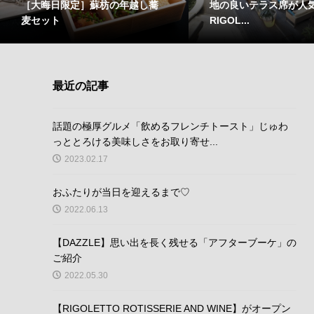
［大晦日限定］蘇枋の年越し蕎
地の良いテラス席が人気
麦セット
RIGOL...
最近の記事
話題の極厚グルメ「飲めるフレンチトースト」じゅわ
っととろける美味しさをお取り寄せ...
2023.02.17
おふたりが当日を迎えるまで♡
2022.06.13
【DAZZLE】思い出を長く残せる「アフターブーケ」の
ご紹介
2022.05.30
【RIGOLETTO ROTISSERIE AND WINE】がオープン