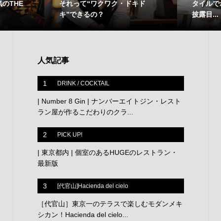
それって“ワクワク・ドキド
のTHE
タイルで
キ”できるの？
披露目...
人気記事
1
DRINK / COCKTAIL
| Number 8 Gin | ナンバーエイトジン・レスト
ラン屋が作るこだわりのクラ...
2
PICK UP!
| 東京都内 | 個室のあるHUGEのレストラン・
最新版
3
[代官山]Hacienda del cielo
［代官山］東京一のテラスで楽しむモダンメキ
シカン！Hacienda del cielo...