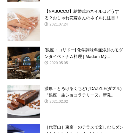
【NABUCCO】結婚式のネイルはどうす
る？おしゃれ花嫁さんのネイルに注目！
2021.07.24
[銀座・コリドー] 化学調味料無添加のモダ
ンタイベトナム料理 | Madam Mỹ...
2020.05.05
濃厚・とろけるくちどけDAZZLE(ダズル)
『銀座・生ショコラテリーヌ』新発...
2021.02.02
［代官山］東京一のテラスで楽しむモダン