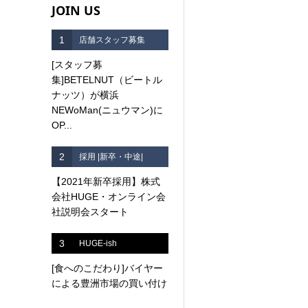
JOIN US
1
店舗スタッフ募集
[スタッフ募
集]BETELNUT（ビートル
ナッツ）が横浜
NEWoMan(ニュウマン)に
OP...
2
採用 |新卒・中途|
【2021年新卒採用】株式
会社HUGE・オンライン会
社説明会スタート
3
HUGE-ish
[食へのこだわり]バイヤー
による豊洲市場の買い付け