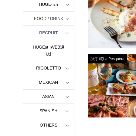
HUGE-ish
FOOD / DRINK
RECRUIT
HUGEst |WEB通
販|
[大手町]La Pesquera
RIGOLETTO
MEXICAN
ASIAN
SPANISH
OTHERS