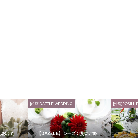
[銀座]DAZZLE WEDDING
[沖縄]POSILLI
んおふた
【DAZZLE】シーズン別にご紹