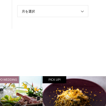
月を選択
PO WEDDING
PICK UP!