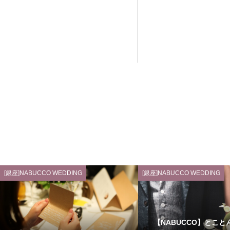
[銀座]NABUCCO WEDDING
[銀座]NABUCCO WEDDING
【NABUCCO】とこと