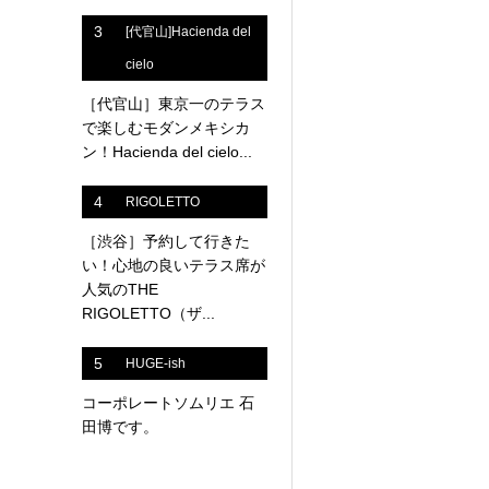
3
[代官山]Hacienda del
cielo
［代官山］東京一のテラス
で楽しむモダンメキシカ
ン！Hacienda del cielo...
4
RIGOLETTO
［渋谷］予約して行きた
い！心地の良いテラス席が
人気のTHE
RIGOLETTO（ザ...
5
HUGE-ish
コーポレートソムリエ 石
田博です。