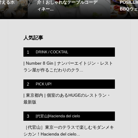
POSIL
叶えるホ
介！おしゃれなテーブルコーデ
BBQウ
ィネー...
人気記事
1
DRINK / COCKTAIL
| Number 8 Gin | ナンバーエイトジン・レスト
ラン屋が作るこだわりのクラ...
2
PICK UP!
| 東京都内 | 個室のあるHUGEのレストラン・
最新版
3
[代官山]Hacienda del cielo
［代官山］東京一のテラスで楽しむモダンメキ
シカン！Hacienda del cielo...