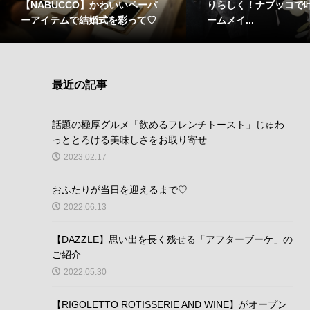
【NABUCCO】かわいいペーパ
りらしく！ナブッコで
ーアイテムで結婚式を彩って♡
ームメイ...
最近の記事
話題の極厚グルメ「飲めるフレンチトースト」じゅわ
っととろける美味しさをお取り寄せ...
2023.02.17
おふたりが当日を迎えるまで♡
2022.06.13
【DAZZLE】思い出を長く残せる「アフターブーケ」の
ご紹介
2022.05.30
【RIGOLETTO ROTISSERIE AND WINE】がオープン