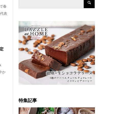
で春
を代表
限定
a
界中か
特集記事