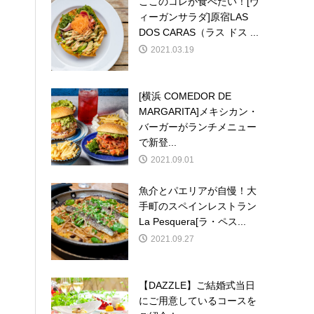
ここのコレが食べたい！[ヴ
ィーガンサラダ]原宿LAS
DOS CARAS（ラス ドス ...
2021.03.19
[横浜 COMEDOR DE
MARGARITA]メキシカン・
バーガーがランチメニュー
で新登...
2021.09.01
魚介とパエリアが自慢！大
手町のスペインレストラン
La Pesquera[ラ・ペス...
2021.09.27
【DAZZLE】ご結婚式当日
にご用意しているコースを