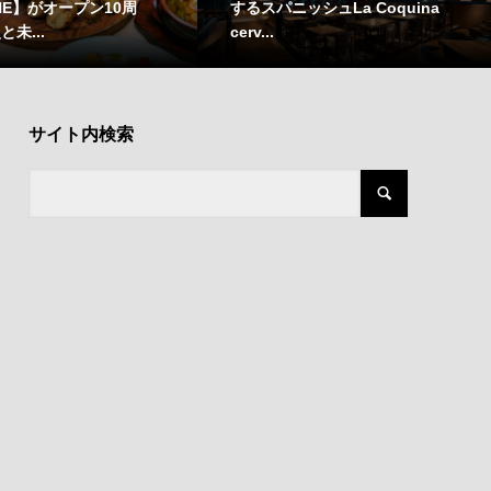
INE】がオープン10周
するスパニッシュLa Coquina
と未...
cerv...
サイト内検索