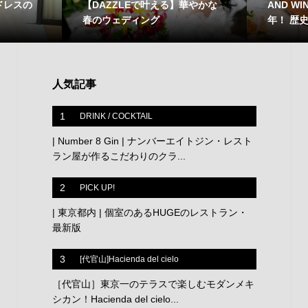
ドレスの
【DAZZLEで叶える】華やかな
AND W
春のウェディング
年！ 歴史
人気記事
1
DRINK / COCKTAIL
| Number 8 Gin | ナンバーエイトジン・レスト
ラン屋が作るこだわりのクラ...
2
PICK UP!
| 東京都内 | 個室のあるHUGEのレストラン・
最新版
3
[代官山]Hacienda del cielo
［代官山］東京一のテラスで楽しむモダンメキ
シカン！Hacienda del cielo...