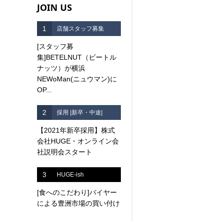
JOIN US
1
店舗スタッフ募集
[スタッフ募
集]BETELNUT（ビートル
ナッツ）が横浜
NEWoMan(ニュウマン)に
OP...
2
採用 |新卒・中途|
【2021年新卒採用】株式
会社HUGE・オンライン会
社説明会スタート
3
HUGE-ish
[食へのこだわり]バイヤー
による豊洲市場の買い付け