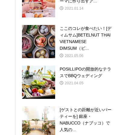
ーマに作り出すア...
2021.01.14
ここのコレが食べたい！[デ
ィムサム]BETELNUT THAI
VIETNAMESE
DIMSUM（ビ...
2021.05.06
POSILLIPOの開放的なテラ
スでBBQウェディング
2021.04.05
[ゲストとの距離が近いパー
ティーを] 銀座・
NABUCCO（ナブッコ）で
人気の...