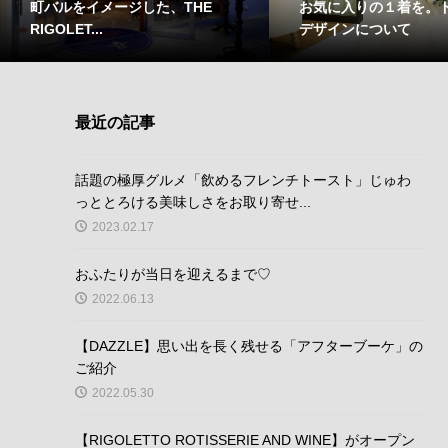
お気に入りの１着を。
町バルをイメージした、THE
デザインについて
RIGOLET...
最近の記事
話題の極厚グルメ「飲めるフレンチトースト」じゅわ
っととろける美味しさをお取り寄せ...
2023.02.17
おふたりが当日を迎えるまで♡
2022.06.13
【DAZZLE】思い出を長く残せる「アフターブーケ」の
ご紹介
2022.05.30
【RIGOLETTO ROTISSERIE AND WINE】がオープン