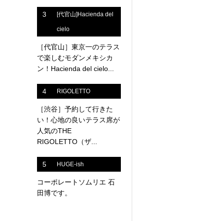
3
[代官山]Hacienda del
cielo
［代官山］東京一のテラス
で楽しむモダンメキシカ
ン！Hacienda del cielo...
4
RIGOLETTO
［渋谷］予約して行きた
い！心地の良いテラス席が
人気のTHE
RIGOLETTO（ザ...
5
HUGE-ish
コーポレートソムリエ 石
田博です。