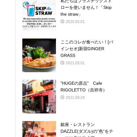
私たちはプラスチックスト
ローを使いません！「Skip
the straw」
2020.05.01
ここのコレが食べたい！[バ
インセオ]新宿GINGER
GRASS
2021.03.01
”HUGEの原点” Cafe
RIGOLETTO（吉祥寺）
2021.09.24
銀座・レストラン
DAZZLE(ダズル)の”色”をテ