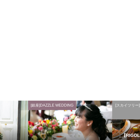
[銀座]DAZZLE WEDDING
[スカイツリー]RI
【RIGOL