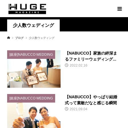
少人数ウェディング
ブログ
少人数ウェディング
【NABUCCO】家族の絆深ま
[銀座]NABUCCO WEDDING
るファミリーウェディング...
2022.02.16
【NABUCCO】やっぱり結婚
[銀座]NABUCCO WEDDING
式って素敵だなと感じる瞬間
2021.09.04