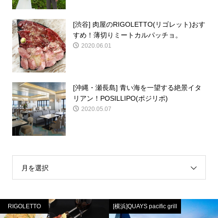
[渋谷] 肉屋のRIGOLETTO(リゴレット)おす
すめ！薄切りミートカルパッチョ。
2020.06.01
[沖縄・瀬長島] 青い海を一望する絶景イタ
リアン！POSILLIPO(ポジリポ)
2020.05.07
月を選択
RIGOLETTO
[横浜]QUAYS pacific grill