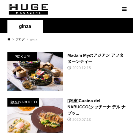
ginza
ブログ
ginza
Madam Mỹのアジアン アフタ
PICK UP!
ヌーンティー
2020.12.15
[銀座]Cucina del
[銀座]NABUCCO
NABUCCO(クッチーナ デル ナ
ブッ...
2020.07.13