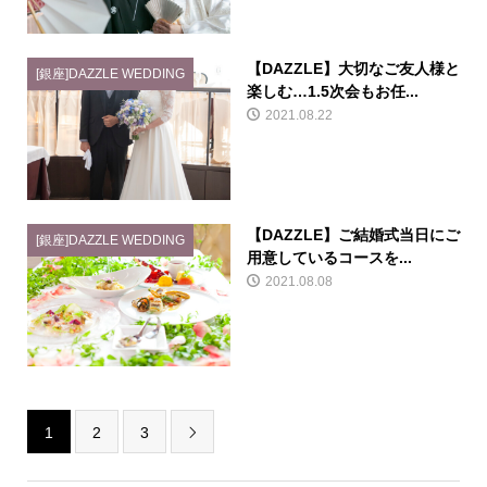
【DAZZLE】大切なご友人様と
[銀座]DAZZLE WEDDING
楽しむ…1.5次会もお任...
2021.08.22
【DAZZLE】ご結婚式当日にご
[銀座]DAZZLE WEDDING
用意しているコースを...
2021.08.08
1
2
3
